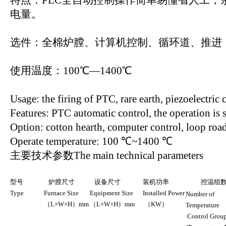
特点：PLC全自动控制操作简单易懂省人工，
电量。
选件：全棉炉膛、计算机控制、循环道、推进
使用温度：100℃—1400℃
Usage: the firing of PTC, rare earth, piezoelectric
Features: PTC automatic control, the operation is 
Option: cotton hearth, computer control, loop road
Operate temperature: 100 ℃~1400 ℃
主要技术参数The main technical parameters
型号
炉膛尺寸
设备尺寸
装机功率
控温组
Type
Furnace Size
Equipment Size
Installed Power
Number of
（L×W×H）mm
（L×W×H）mm
（KW）
Temperature
Control Grou