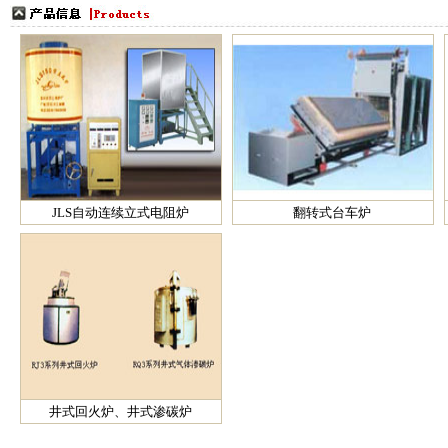
更多
JLS自动连续立式电阻炉
翻转式台车炉
井式回火炉、井式渗碳炉